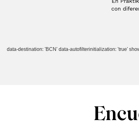
En Prakti
con difer
data-destination: 'BCN' data-autofilterinitialization: 'true' s
Encu