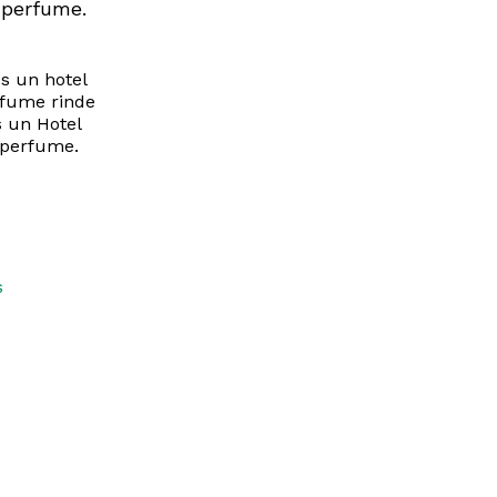
 perfume.
es un hotel
rfume rinde
s un Hotel
 perfume.
s