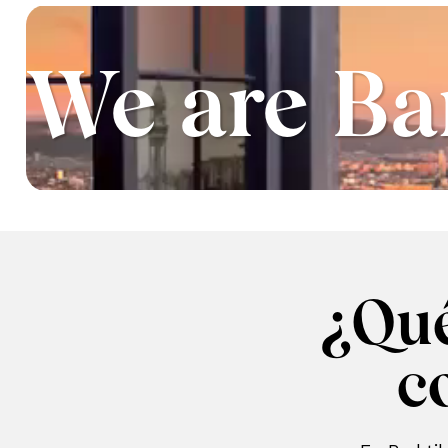
We are Ba
¿Qué
c