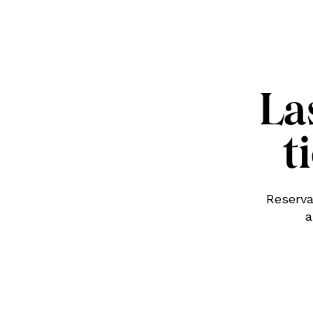
La
t
Reserva
a