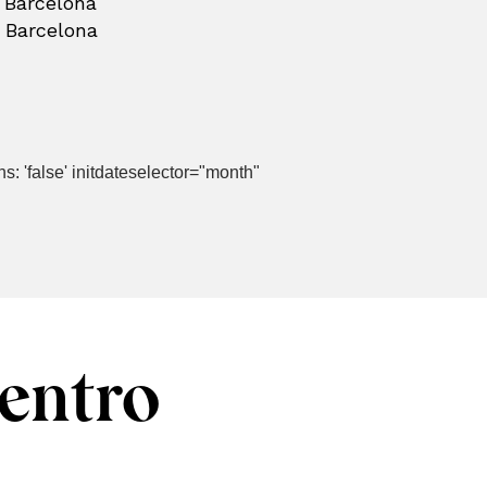
 Barcelona
 Barcelona
ns: 'false' initdateselector="month"
entro