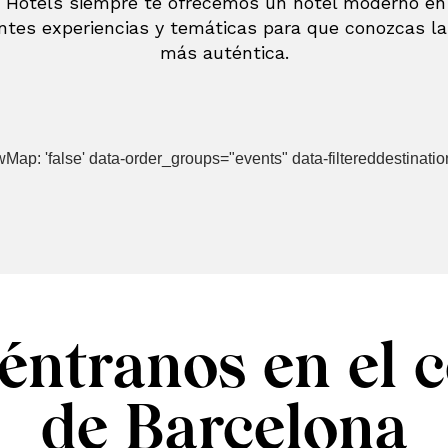
k Hotels siempre te ofrecemos un hotel moderno en
entes experiencias y temáticas para que conozcas la
más auténtica.
howMap: 'false' data-order_groups="events" data-filtereddestinatio
éntranos en el c
de Barcelona