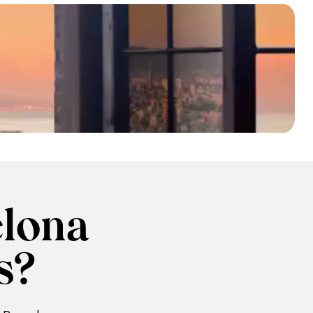
elona
s?