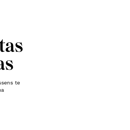
tas
as
ssens te
na