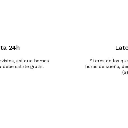
ita 24h
Late
vistos, así que hemos
Si eres de los qu
debe salirte gratis.
horas de sueño, de
(S