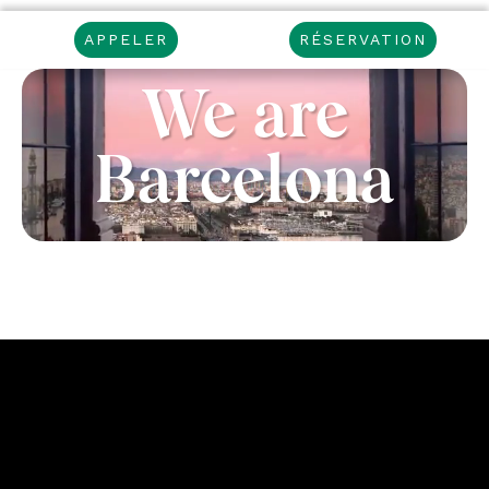
APPELER
RÉSERVATION
We are
Barcelona