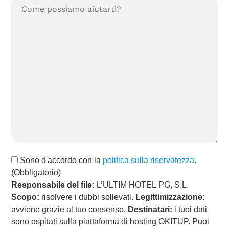
Tu
consulta:
(Obbligatorio)
Politica
Sono d'accordo con la
politica sulla riservatezza
.
sulla
(Obbligatorio)
riservatezza
(Obbligatorio)
Responsabile del file:
L’ULTIM HOTEL PG, S.L.
Scopo:
risolvere i dubbi sollevati.
Legittimizzazione:
avviene grazie al tuo consenso.
Destinatari:
i tuoi dati
sono ospitati sulla piattaforma di hosting OKITUP. Puoi